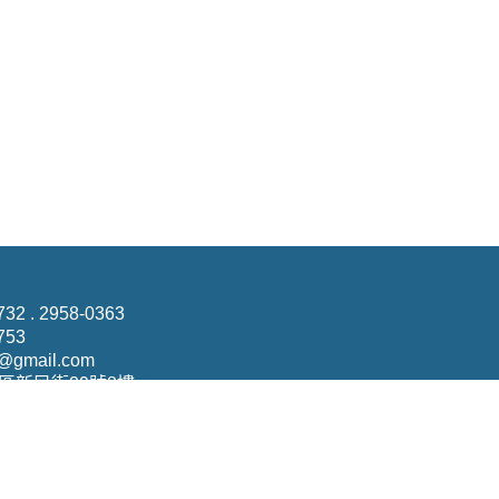
732 . 2958-0363
753
@gmail.com
橋區新民街29號8樓