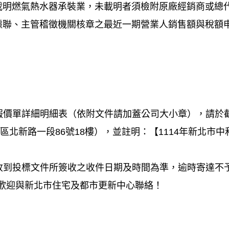
載明燃氣熱水器承裝業，未載明者須檢附原廠經銷商或總
收據聯、主管稽徵機關核章之最近一期營業人銷售額與稅額
、報價單詳細明細表（依附文件請加蓋公司大小章），請
新店區北新路一段86號18樓），並註明：【1114年新北市
際收到投標文件所簽收之收件日期及時間為準，逾時寄達
，歡迎與新北市住宅及都市更新中心聯絡！