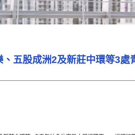
民樂、五股成洲2及新莊中環等3