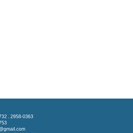
732 . 2958-0363
753
@gmail.com