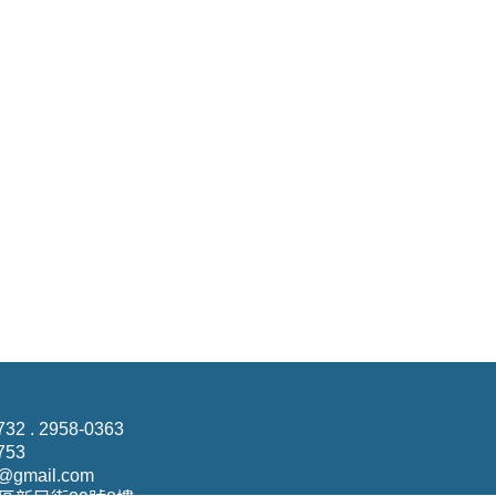
732 . 2958-0363
753
@gmail.com