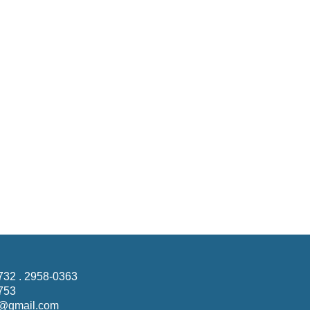
732 . 2958-0363
753
@gmail.com